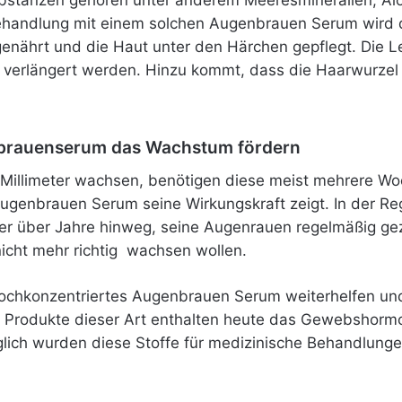
ubstanzen gehören unter anderem Meeresmineralien, Alo
ehandlung mit einem solchen Augenbrauen Serum wird d
 genährt und die Haut unter den Härchen gepflegt. Die 
erlängert werden. Hinzu kommt, dass die Haarwurzel
nbrauenserum das Wachstum fördern
llimeter wachsen, benötigen diese meist mehrere Woche
 Augenbrauen Serum seine Wirkungskraft zeigt. In der Re
er über Jahre hinweg, seine Augenrauen regelmäßig gez
icht mehr richtig wachsen wollen.
n hochkonzentriertes Augenbrauen Serum weiterhelfen 
e Produkte dieser Art enthalten heute das Gewebshormo
lich wurden diese Stoffe für medizinische Behandlunge