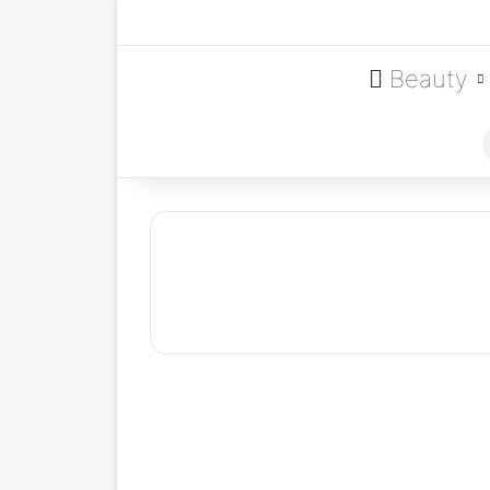
Beauty
Welches Tattoo steht
für was?