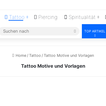
Tattoo
Piercing
Spiritualität
Suchen
TOP ARTIKEL
nach
Home
/
Tattoo
/
Tattoo Motive und Vorlagen
Tattoo Motive und Vorlagen
Weiße Tattoos – Alles
was man zu White