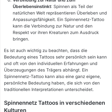
Verbindung zur Natur und zum
Überlebensinstinkt
: Spinnen als Teil der
natürlichen Welt repräsentieren Überleben und
Anpassungsfähigkeit. Ein Spinnennetz-Tattoo
kann die Verbindung zur Natur und den
Respekt vor ihren Kreaturen zum Ausdruck
bringen.
Es ist auch wichtig zu beachten, dass die
Bedeutung eines Tattoos sehr persönlich sein kann
und oft von den individuellen Erfahrungen und
Überzeugungen des Trägers abhängt. Ein
Spinnennetz-Tattoo kann also eine ganz eigene,
persönliche Bedeutung haben, die sich von den
traditionellen Interpretationen unterscheidet.
Spinnennetz Tattoos in verschiedenen
Kulturen