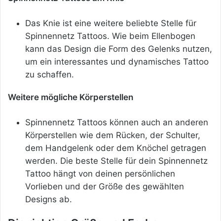
Das Knie ist eine weitere beliebte Stelle für
Spinnennetz Tattoos. Wie beim Ellenbogen
kann das Design die Form des Gelenks nutzen,
um ein interessantes und dynamisches Tattoo
zu schaffen.
Weitere mögliche Körperstellen
Spinnennetz Tattoos können auch an anderen
Körperstellen wie dem Rücken, der Schulter,
dem Handgelenk oder dem Knöchel getragen
werden. Die beste Stelle für dein Spinnennetz
Tattoo hängt von deinen persönlichen
Vorlieben und der Größe des gewählten
Designs ab.