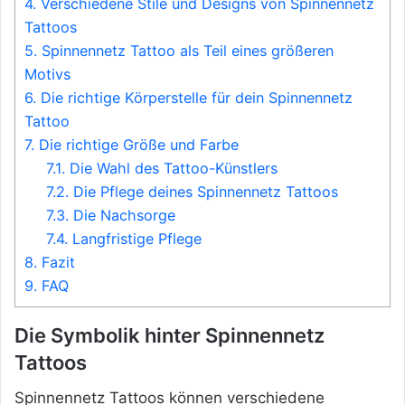
4.
Verschiedene Stile und Designs von Spinnennetz
Tattoos
5.
Spinnennetz Tattoo als Teil eines größeren
Motivs
6.
Die richtige Körperstelle für dein Spinnennetz
Tattoo
7.
Die richtige Größe und Farbe
7.1.
Die Wahl des Tattoo-Künstlers
7.2.
Die Pflege deines Spinnennetz Tattoos
7.3.
Die Nachsorge
7.4.
Langfristige Pflege
8.
Fazit
9.
FAQ
Die Symbolik hinter Spinnennetz
Tattoos
Spinnennetz Tattoos können verschiedene