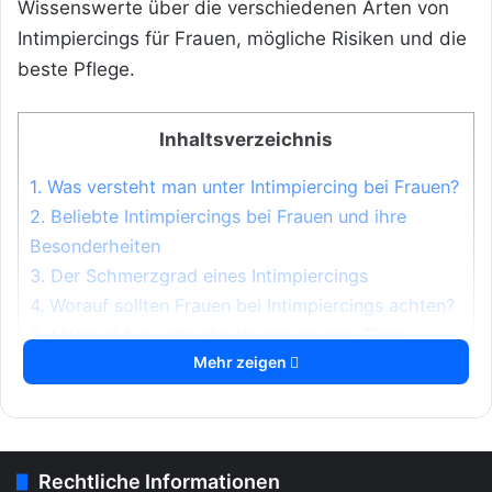
Wissenswerte über die verschiedenen Arten von
Intimpiercings für Frauen, mögliche Risiken und die
beste Pflege.
Inhaltsverzeichnis
1.
Was versteht man unter Intimpiercing bei Frauen?
2.
Beliebte Intimpiercings bei Frauen und ihre
Besonderheiten
3.
Der Schmerzgrad eines Intimpiercings
4.
Worauf sollten Frauen bei Intimpiercings achten?
5.
Material für weibliche Intimpiercings: Titan,
Mehr zeigen
Chirurgenstahl und Bioflex
5.1.
Warum billige Metalle und Silberschmuck
vermieden werden sollten
5.2.
Alternative Designs mit Bioflex und Metall
Rechtliche Informationen
5.3.
Die Verwendung von chirurgischem