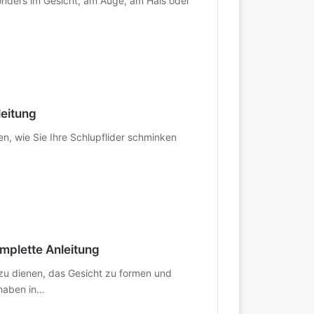
esonders im Gesicht, am Auge, am Hals oder
leitung
en, wie Sie Ihre Schlupflider schminken
mplette Anleitung
zu dienen, das Gesicht zu formen und
 haben in…