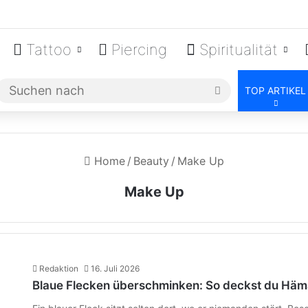
Tattoo
Piercing
Spiritualität
Suchen
TOP ARTIKEL
nach
Home
/
Beauty
/
Make Up
Make Up
Redaktion
16. Juli 2026
Blaue Flecken überschminken: So deckst du Häm