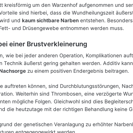
itt kreisförmig um den Warzenhof aufgenommen und senk
Vorteile sind hierbei, dass die Wundheilungszeit äußers
 wird und
kaum sichtbare Narben
entstehen. Besonders 
 Fett- und Drüsengewebe entnommen werden muss.
ei einer Brustverkleinerung
en, wie bei jeder anderen Operation, Komplikationen au
 Technik äußerst gering gehalten werden. Additiv kann
 Nachsorge
zu einem positiven Endergebnis beitragen.
ie auftreten können, sind Durchblutungsstörungen, Nac
ration. Weiterhin sind Thrombosen, eine verzögerte W
ten mögliche Folgen. Gleichwohl sind dies Begleitersc
 die heutzutage mit der richtigen Behandlung keine Ge
grund der genetischen Veranlagung zu erhöhter Narbe
ekturen entgegengewirkt werden.