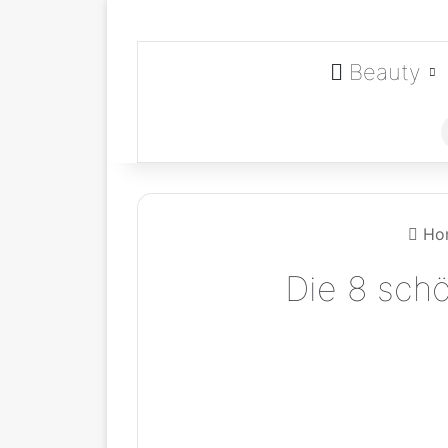
Beauty
Ho
Die 8 schö