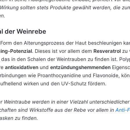
le Wirkung sollten stets Produkte gewählt werden, die z
en.
al der Weinrebe
 Form den Alterungsprozess der Haut beschleunigen kann
ing-Potenzial
. Dieses ist vor allem dem
Resveratrol
zu 
, das in den Schalen
der Weintrauben zu finden ist. Pol
hre
antioxidativen
und
entzündungshemmenden
Eigensc
rbindungen wie Proanthocyanidine und Flavonoide, könn
aufhellend wirken und den UV-Schutz fördern.
r Weintraube werden in einer Vielzahl unterschiedlich
haften sind Wirkstoffe aus der Rebe vor allem in
Anti-
asken zu finden.