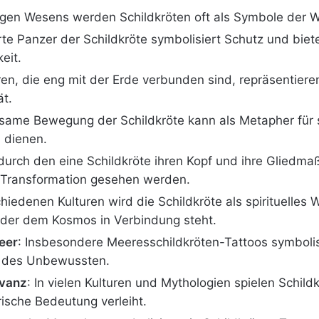
gen Wesens werden Schildkröten oft als Symbole der W
rte Panzer der Schildkröte symbolisiert Schutz und biet
eit.
ren, die eng mit der Erde verbunden sind, repräsentiere
ät.
gsame Bewegung der Schildkröte kann als Metapher für s
 dienen.
 durch den eine Schildkröte ihren Kopf und ihre Gliedm
 Transformation gesehen werden.
schiedenen Kulturen wird die Schildkröte als spirituelle
der dem Kosmos in Verbindung steht.
eer
: Insbesondere Meeresschildkröten-Tattoos symboli
en des Unbewussten.
evanz
: In vielen Kulturen und Mythologien spielen Schild
orische Bedeutung verleiht.