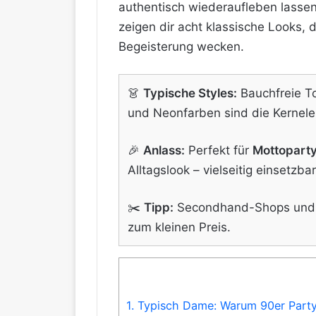
authentisch wiederaufleben lassen
zeigen dir acht klassische Looks, 
Begeisterung wecken.
👗
Typische Styles:
Bauchfreie To
und Neonfarben sind die Kernel
🎉
Anlass:
Perfekt für
Mottoparty
Alltagslook – vielseitig einsetzbar
✂️
Tipp:
Secondhand-Shops und V
zum kleinen Preis.
1.
Typisch Dame: Warum 90er Party O