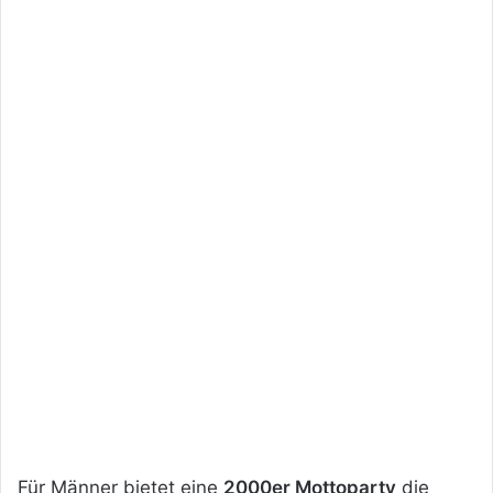
Für Männer bietet eine
2000er Mottoparty
die