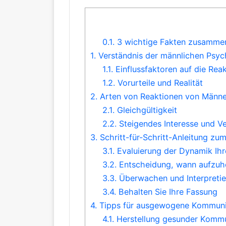
0.1.
3 wichtige Fakten zusammen
1.
Verständnis der männlichen Psyc
1.1.
Einflussfaktoren auf die Re
1.2.
Vorurteile und Realität
2.
Arten von Reaktionen von Männe
2.1.
Gleichgültigkeit
2.2.
Steigendes Interesse und V
3.
Schritt-für-Schritt-Anleitung z
3.1.
Evaluierung der Dynamik Ih
3.2.
Entscheidung, wann aufzuhö
3.3.
Überwachen und Interpretie
3.4.
Behalten Sie Ihre Fassung
4.
Tipps für ausgewogene Kommuni
4.1.
Herstellung gesunder Kommu