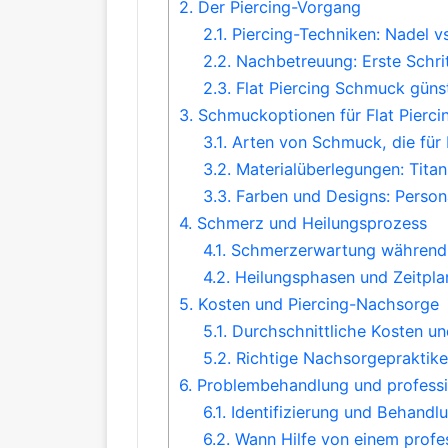
2.
Der Piercing-Vorgang
2.1.
Piercing-Techniken: Nadel v
2.2.
Nachbetreuung: Erste Schri
2.3.
Flat Piercing Schmuck güns
3.
Schmuckoptionen für Flat Pierci
3.1.
Arten von Schmuck, die für F
3.2.
Materialüberlegungen: Titan
3.3.
Farben und Designs: Persona
4.
Schmerz und Heilungsprozess
4.1.
Schmerzerwartung während 
4.2.
Heilungsphasen und Zeitpla
5.
Kosten und Piercing-Nachsorge
5.1.
Durchschnittliche Kosten und
5.2.
Richtige Nachsorgepraktiken
6.
Problembehandlung und professi
6.1.
Identifizierung und Behandl
6.2.
Wann Hilfe von einem profes