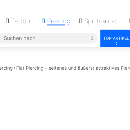
Tattoo
Piercing
Spiritualität
Suchen
TOP ARTIKEL
nach
ercing
/
Flat Piercing – seltenes und äußerst attraktives Pie